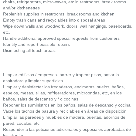
chairs, refrigerators, microwaves, etc in restrooms, break rooms
and/or kitchenettes
Replenish supplies in restrooms, break rooms and kitchen
Empty trash cans and recyclables into disposal areas
Wipe down walls and woodwork, doors, wall hangings, baseboards,
etc.
Handle additional approved special requests from customers
Identify and report possible repairs
Disinfecting all touch areas.
Limpiar edificios / empresas- barrer y trapear pisos, pasar la
aspiradora y limpiar superficies.
Limpiar y desinfectar los fregaderos, encimeras, suelos, baños,
espejos, mesas, sillas, refrigeradores, microondas, etc, en los
baños, salas de descanso y / o cocinas
Reponer los suministros en los baños, salas de descanso y cocina
Vacíe los tachos de basura y reciclables en áreas de disposición
Limpiar las paredes y muebles de madera, puertas, adornos de
pared, zócalos, etc
Responder a las peticiones adicionales y especiales aprobadas de
los clientes