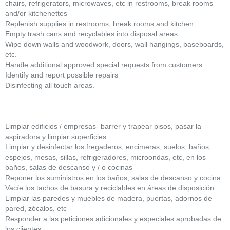
chairs, refrigerators, microwaves, etc in restrooms, break rooms
and/or kitchenettes
Replenish supplies in restrooms, break rooms and kitchen
Empty trash cans and recyclables into disposal areas
Wipe down walls and woodwork, doors, wall hangings, baseboards,
etc.
Handle additional approved special requests from customers
Identify and report possible repairs
Disinfecting all touch areas.
Limpiar edificios / empresas- barrer y trapear pisos, pasar la
aspiradora y limpiar superficies.
Limpiar y desinfectar los fregaderos, encimeras, suelos, baños,
espejos, mesas, sillas, refrigeradores, microondas, etc, en los
baños, salas de descanso y / o cocinas
Reponer los suministros en los baños, salas de descanso y cocina
Vacíe los tachos de basura y reciclables en áreas de disposición
Limpiar las paredes y muebles de madera, puertas, adornos de
pared, zócalos, etc
Responder a las peticiones adicionales y especiales aprobadas de
los clientes