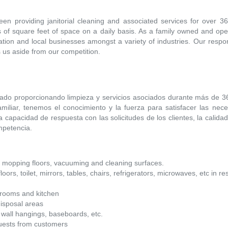
 providing janitorial cleaning and associated services for over 36 
ns of square feet of space on a daily basis. As a family owned and 
ation and local businesses amongst a variety of industries. Our respo
s us aside from our competition.
ado proporcionando limpieza y servicios asociados durante más de 36
miliar, tenemos el conocimiento y la fuerza para satisfacer las ne
a capacidad de respuesta con las solicitudes de los clientes, la calidad
mpetencia.
nd mopping floors, vacuuming and cleaning surfaces.
loors, toilet, mirrors, tables, chairs, refrigerators, microwaves, etc in
 rooms and kitchen
disposal areas
wall hangings, baseboards, etc.
quests from customers