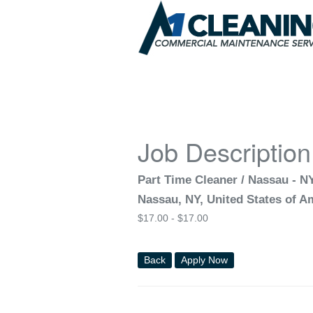
Job Description
Part Time Cleaner / Nassau - N
Nassau, NY, United States of A
$
17.00 -
$
17.00
Back
Apply Now