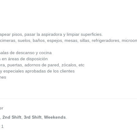
apear pisos, pasar la aspiradora y limpiar superficies.
ncimeras, suelos, baños, espejos, mesas, sillas, refrigeradores, microon
salas de descanso y cocina
s en áreas de disposición
a, puertas, adornos de pared, zócalos, etc
y especiales aprobadas de los clientes
ones
er
,
2nd Shift
,
3rd Shift
,
Weekends
.
 1