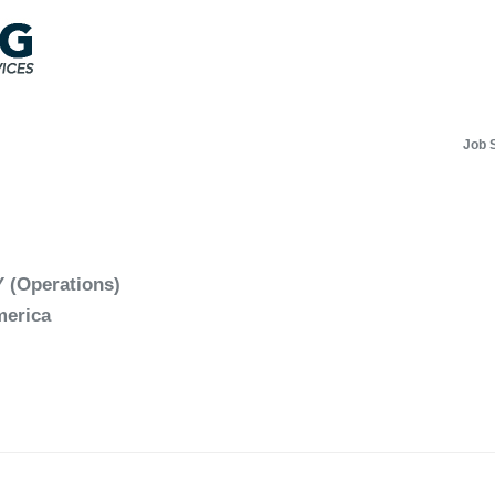
Job 
Y (Operations)
merica