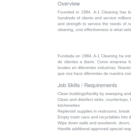
Overview
Founded in 1984, A-1 Cleaning has been
hundreds of clients and service millio
and strength to service the needs of n
cleaning, cost effectiveness is what set
Fundada en 1984, A-1 Cleaning ha est
de clientes a diario. Como empresa fa
locales en diferentes industrias. Nuestr
que nos hace diferentes de nuestra co
Job Skills / Requirements
Clean buildings/facility by sweeping a
Clean and disinfect sinks, countertops, f
kitchenettes
Replenish supplies in restrooms, break
Empty trash cans and recyclables into 
Wipe down walls and woodwork, doors, 
Handle additional approved special re