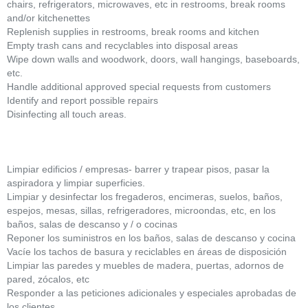
chairs, refrigerators, microwaves, etc in restrooms, break rooms
and/or kitchenettes
Replenish supplies in restrooms, break rooms and kitchen
Empty trash cans and recyclables into disposal areas
Wipe down walls and woodwork, doors, wall hangings, baseboards,
etc.
Handle additional approved special requests from customers
Identify and report possible repairs
Disinfecting all touch areas.
Limpiar edificios / empresas- barrer y trapear pisos, pasar la
aspiradora y limpiar superficies.
Limpiar y desinfectar los fregaderos, encimeras, suelos, baños,
espejos, mesas, sillas, refrigeradores, microondas, etc, en los
baños, salas de descanso y / o cocinas
Reponer los suministros en los baños, salas de descanso y cocina
Vacíe los tachos de basura y reciclables en áreas de disposición
Limpiar las paredes y muebles de madera, puertas, adornos de
pared, zócalos, etc
Responder a las peticiones adicionales y especiales aprobadas de
los clientes