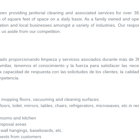
 providing janitorial cleaning and associated services for over 36 
ns of square feet of space on a daily basis. As a family owned and 
ation and local businesses amongst a variety of industries. Our respo
s us aside from our competition.
ado proporcionando limpieza y servicios asociados durante más de 36
miliar, tenemos el conocimiento y la fuerza para satisfacer las ne
a capacidad de respuesta con las solicitudes de los clientes, la calidad
mpetencia.
nd mopping floors, vacuuming and cleaning surfaces.
loors, toilet, mirrors, tables, chairs, refrigerators, microwaves, etc in
 rooms and kitchen
disposal areas
wall hangings, baseboards, etc.
quests from customers