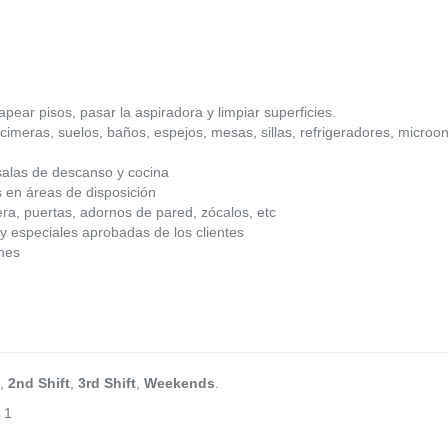
apear pisos, pasar la aspiradora y limpiar superficies.
ncimeras, suelos, baños, espejos, mesas, sillas, refrigeradores, microon
salas de descanso y cocina
s en áreas de disposición
a, puertas, adornos de pared, zócalos, etc
y especiales aprobadas de los clientes
ones
,
2nd Shift
,
3rd Shift
,
Weekends
.
 1