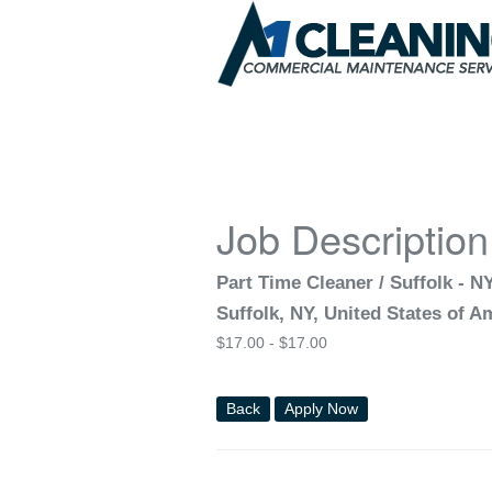
Job Description
Part Time Cleaner / Suffolk - N
Suffolk, NY, United States of A
$
17.00 -
$
17.00
Back
Apply Now