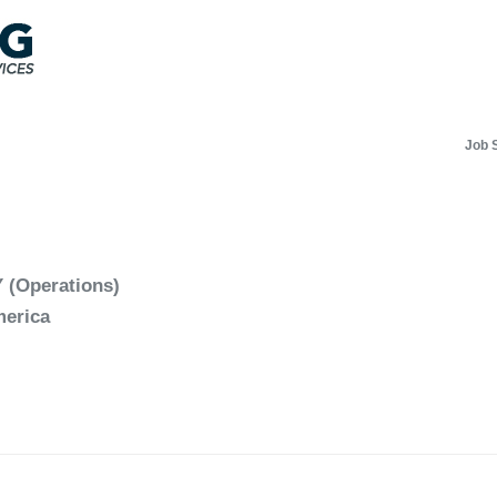
Job 
Y (Operations)
merica