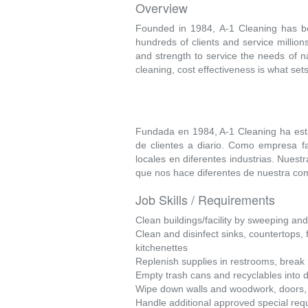
Overview
Founded in 1984, A-1 Cleaning has been
hundreds of clients and service millio
and strength to service the needs of n
cleaning, cost effectiveness is what set
Fundada en 1984, A-1 Cleaning ha est
de clientes a diario. Como empresa fa
locales en diferentes industrias. Nuestr
que nos hace diferentes de nuestra co
Job Skills / Requirements
Clean buildings/facility by sweeping a
Clean and disinfect sinks, countertops, f
kitchenettes
Replenish supplies in restrooms, break
Empty trash cans and recyclables into 
Wipe down walls and woodwork, doors, 
Handle additional approved special re