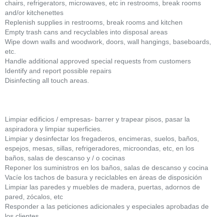
chairs, refrigerators, microwaves, etc in restrooms, break rooms
and/or kitchenettes
Replenish supplies in restrooms, break rooms and kitchen
Empty trash cans and recyclables into disposal areas
Wipe down walls and woodwork, doors, wall hangings, baseboards,
etc.
Handle additional approved special requests from customers
Identify and report possible repairs
Disinfecting all touch areas.
Limpiar edificios / empresas- barrer y trapear pisos, pasar la
aspiradora y limpiar superficies.
Limpiar y desinfectar los fregaderos, encimeras, suelos, baños,
espejos, mesas, sillas, refrigeradores, microondas, etc, en los
baños, salas de descanso y / o cocinas
Reponer los suministros en los baños, salas de descanso y cocina
Vacíe los tachos de basura y reciclables en áreas de disposición
Limpiar las paredes y muebles de madera, puertas, adornos de
pared, zócalos, etc
Responder a las peticiones adicionales y especiales aprobadas de
los clientes