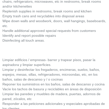
chairs, refrigerators, microwaves, etc in restrooms, break rooms
and/or kitchenettes
Replenish supplies in restrooms, break rooms and kitchen
Empty trash cans and recyclables into disposal areas
Wipe down walls and woodwork, doors, wall hangings, baseboards,
etc.
Handle additional approved special requests from customers
Identify and report possible repairs
Disinfecting all touch areas.
Limpiar edificios / empresas- barrer y trapear pisos, pasar la
aspiradora y limpiar superficies.
Limpiar y desinfectar los fregaderos, encimeras, suelos, baños,
espejos, mesas, sillas, refrigeradores, microondas, etc, en los
baños, salas de descanso y / o cocinas
Reponer los suministros en los baños, salas de descanso y cocina
Vacíe los tachos de basura y reciclables en áreas de disposición
Limpiar las paredes y muebles de madera, puertas, adornos de
pared, zócalos, etc
Responder a las peticiones adicionales y especiales aprobadas de
los clientes